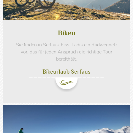
Biken
Sie finden in Serfaus-Fiss-Ladis ein Radwegnetz
vor, das für jeden Anspruch die richtige Tour
bereithält.
Bikeurlaub Serfaus