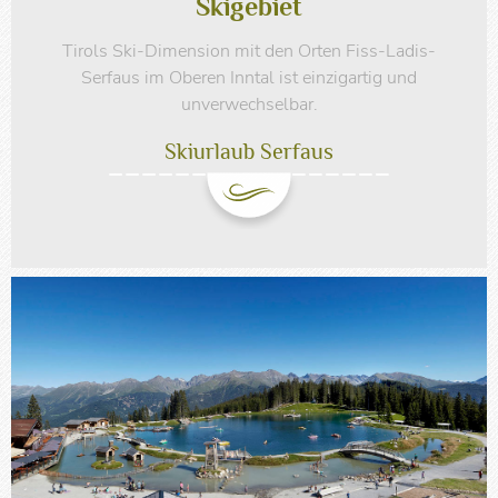
Skigebiet
Tirols Ski-Dimension mit den Orten Fiss-Ladis-
Serfaus im Oberen Inntal ist einzigartig und
unverwechselbar.
Skiurlaub Serfaus