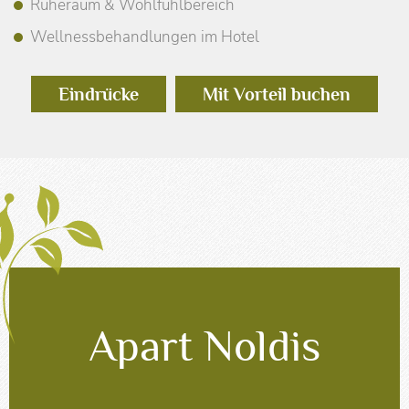
Ruheraum & Wohlfühlbereich
Wellnessbehandlungen im Hotel
Eindrücke
Mit Vorteil buchen
Apart Noldis