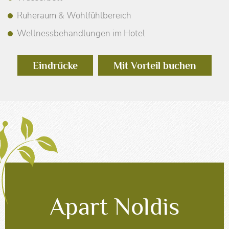
Ruheraum & Wohlfühlbereich
Wellnessbehandlungen im Hotel
Eindrücke
Mit Vorteil buchen
Apart Noldis