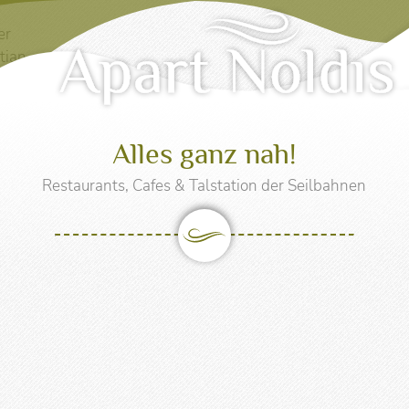
en & Preise
SommerFrisc
se & Buchungsinfos
Super. Sommer. Card
Alles ganz nah!
rtments
Familienurlaub
Restaurants, Cafes & Talstation der Seilbahnen
ios
Wanderurlaub
ine Buchen
Bikeurlaub