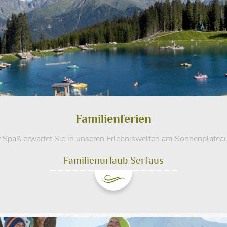
Familienferien
 Spaß erwartet Sie in unseren Erlebniswelten am Sonnenplateau
Familienurlaub Serfaus